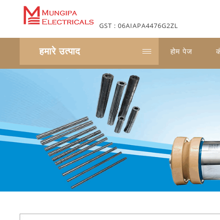
GST : 06AIAPA4476G2ZL
हमारे उत्पाद
होम पेज
क